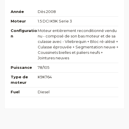
Année
Dès 2008
Moteur
1.5 DCI K9K Serie 3
Configuratio
Moteur entièrement reconditionné vendu
n
nu - composé de son bas moteur et de sa
culasse avec - Vilebrequin + Bloc ré-alésé +
Culasse éprouvée + Segmentation neuve +
Coussinets bielles et paliers neufs +
Jointures neuves
Puissance
78/105
Type de
K9K764
moteur
Fuel
Diesel