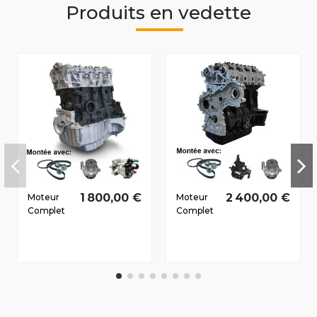
Produits en vedette
1 800,00 €
2 400,00 €
Moteur
Moteur
Complet
Complet
Renault
Renault
Kangoo
Master II
1998-
1998-
2009 1.5 D
2010 2.2
dCi
D dCi
K9K710
G9T720
59/80 CV
66/90 CV