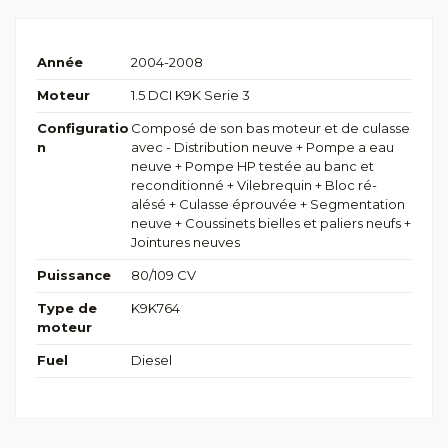
Année
2004-2008
Moteur
1.5 DCI K9K Serie 3
Configuratio
Composé de son bas moteur et de culasse
n
avec - Distribution neuve + Pompe a eau
neuve + Pompe HP testée au banc et
reconditionné + Vilebrequin + Bloc ré-
alésé + Culasse éprouvée + Segmentation
neuve + Coussinets bielles et paliers neufs +
Jointures neuves
Puissance
80/109 CV
Type de
K9K764
moteur
Fuel
Diesel