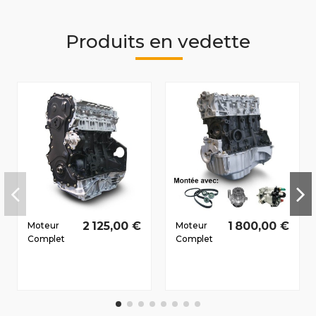
Produits en vedette
2 125,00 €
1 800,00 €
Moteur
Moteur
Complet
Complet
Renault
Renault
Laguna III
Megane III
Dès 2007
Dès 2008
2.0 D dCi
1.5 D dCi
M9R815
K9K830