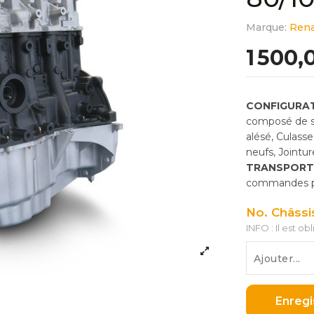
Marque:
Rena
1 500,
CONFIGURAT
composé de so
alésé, Culass
neufs, Jointu
TRANSPORT
commandes pas
No. Châssi
INFO : Il est ob
Enregi