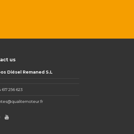
act us
pos Diésel Remaned S.L
 617 256 623
ntes@qualitemoteur.fr