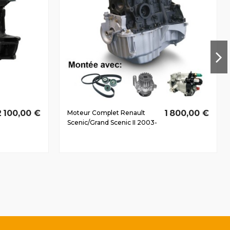
2 100,00 €
1 800,00 €
Moteur Complet Renault
Scenic/Grand Scenic II 2003-
2009 1.5 D dCi K9K724 63/86
CV