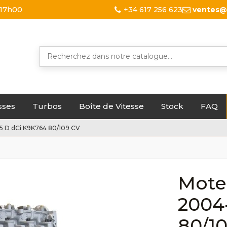
 17h00
+34 617 256 623
ventes@
sses
Turbos
Boîte de Vitesse
Stock
FAQ
5 D dCi K9K764 80/109 CV
Mote
2004
80/1