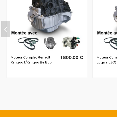
1 800,00 €
Moteur Complet Renault
Moteur Comp
Kangoo II/Kangoo Be Bop
Logan (LSO) 
Dès 2008 1.5 D dCi K9K802
dCi K9K794 
63/86 CV