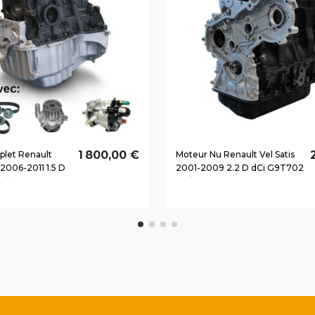
1 800,00 €
let Renault
Moteur Nu Renault Vel Satis
2006-2011 1.5 D
2001-2009 2.2 D dCi G9T702
51/69 CV
110/150 CV