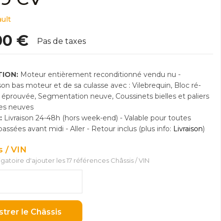
ult
00 €
Pas de taxes
ION:
Moteur entièrement reconditionné vendu nu -
n bas moteur et de sa culasse avec : Vilebrequin, Bloc ré-
e éprouvée, Segmentation neuve, Coussinets bielles et paliers
res neuves
:
Livraison 24-48h (hors week-end) - Valable pour toutes
sées avant midi - Aller - Retour inclus (plus info:
Livraison
)
s / VIN
ligatoire d'ajouter les 17 références Châssis / VIN
strer le Châssis