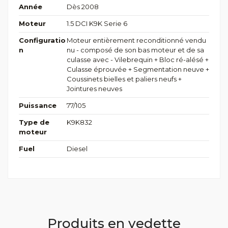
Année
Dès 2008
Moteur
1.5 DCI K9K Serie 6
Configuratio
Moteur entièrement reconditionné vendu
n
nu - composé de son bas moteur et de sa
culasse avec - Vilebrequin + Bloc ré-alésé +
Culasse éprouvée + Segmentation neuve +
Coussinets bielles et paliers neufs +
Jointures neuves
Puissance
77/105
Type de
K9K832
moteur
Fuel
Diesel
Produits en vedette