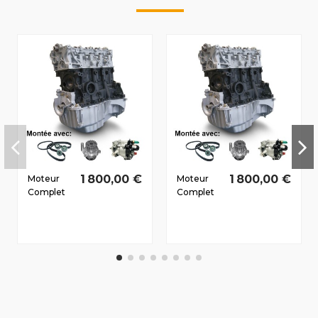
1 800,00 €
1 800,00 €
Moteur
Moteur
Complet
Complet
Renault
Renault
Logan
Megane III
(LSO)
Dès 2008
2006-2011
1.5 D dCi
1.5 D dCi
K9K837
K9K794
81/110 CV
51/69 CV