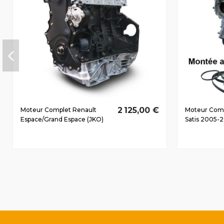
2 125,00 €
Moteur Complet Renault
Moteur Comp
Espace/Grand Espace (JKO)
Satis 2005-2
Dès 2002 2.0 D dCi M9R761
GT9606 102/
110/150