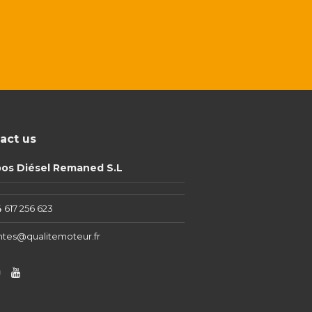
act us
pos Diésel Remaned S.L
 617 256 623
ntes@qualitemoteur.fr