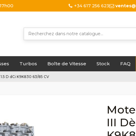
 17h00
+34 617 256 623
ventes@
sses
Turbos
Boîte de Vitesse
Stock
FAQ
1.5 D dCi K9K830 63/85 CV
Mote
III D
K9K8