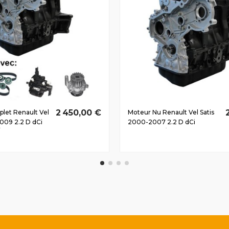
2 450,00 €
let Renault Vel
Moteur Nu Renault Vel Satis
009 2.2 D dCi
2000-2007 2.2 D dCi
139 CV
G9T702 83/113 CV