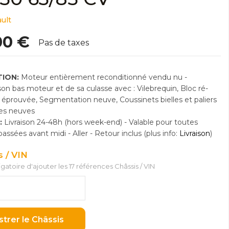
ult
00 €
Pas de taxes
ION:
Moteur entièrement reconditionné vendu nu -
n bas moteur et de sa culasse avec : Vilebrequin, Bloc ré-
e éprouvée, Segmentation neuve, Coussinets bielles et paliers
res neuves
:
Livraison 24-48h (hors week-end) - Valable pour toutes
sées avant midi - Aller - Retour inclus (plus info:
Livraison
)
s / VIN
ligatoire d'ajouter les 17 références Châssis / VIN
strer le Châssis