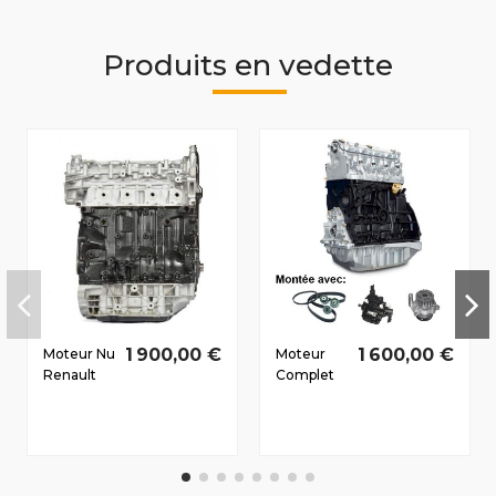
Produits en vedette
1 900,00 €
1 600,00 €
Moteur Nu
Moteur
Renault
Complet
Megane II
Renault
2002-
Laguna II
2010 2.0 D
2001-
dCi
2005 1.9 D
M9R722
dCi