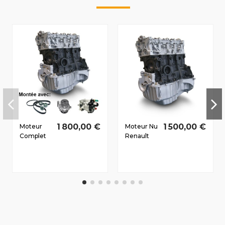
1 800,00 €
1 500,00 €
Moteur
Moteur Nu
Complet
Renault
Renault
Clio III Dès
Megane II
2005 1.5 D
2002-
dCi
2010 1.5 D
K9K768
dCi
50/68 CV
K9K732
78/106 CV