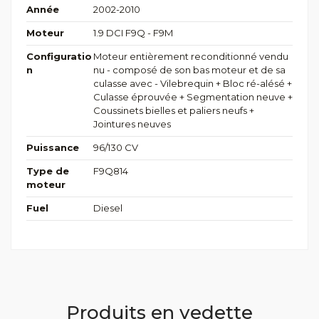
Année
2002-2010
Moteur
1.9 DCI F9Q - F9M
Configuratio
Moteur entièrement reconditionné vendu
n
nu - composé de son bas moteur et de sa
culasse avec - Vilebrequin + Bloc ré-alésé +
Culasse éprouvée + Segmentation neuve +
Coussinets bielles et paliers neufs +
Jointures neuves
Puissance
96/130 CV
Type de
F9Q814
moteur
Fuel
Diesel
Produits en vedette