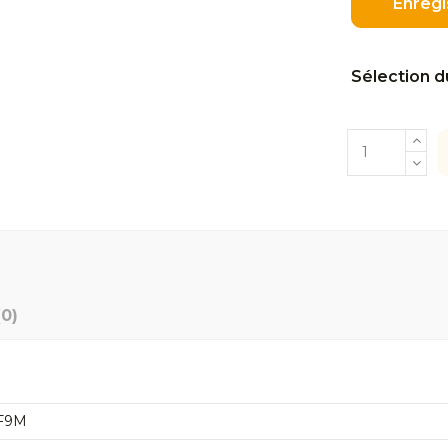
Enregi
Sélection d
(0)
 F9M