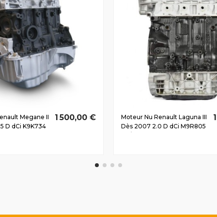
1 500,00 €
enault Megane II
Moteur Nu Renault Laguna III
.5 D dCi K9K734
Dès 2007 2.0 D dCi M9R805
110/150