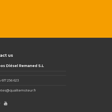
act us
pos Diésel Remaned S.L
 617 256 623
ntes@qualitemoteur.fr