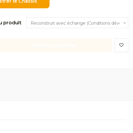
strer le Châssis
u produit
Ajouter au panier