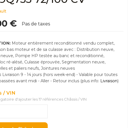
ult
00 €
Pas de taxes
ION:
Moteur entièrement reconditionné vendu complet,
n bas moteur et de sa culasse avec : Distribution neuve,
neuve, Pompe HP testée au banc et reconditionné,
Bloc ré-alésé, Culasse éprouvée, Segmentation neuve,
lles et paliers neufs, Jointures neuves
:
Livraison 9 - 14 jours (hors week-end) - Valable pour toutes
sées avant midi - Aller - Retour inclus (plus info:
Livraison
)
s / VIN
ligatoire d'ajouter les 17 références Châssis / VIN