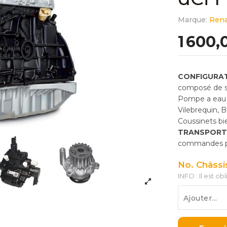
Marque:
Rena
1 600,
CONFIGURAT
composé de so
Pompe a eau 
Vilebrequin, 
Coussinets bie
TRANSPORT
commandes pas
No. Châssi
INFO : Il est ob