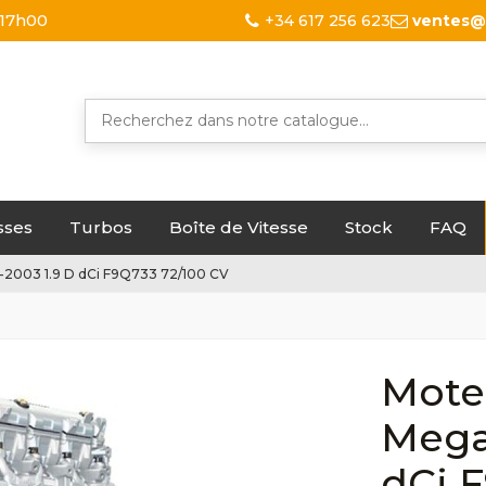
 17h00
+34 617 256 623
ventes@
sses
Turbos
Boîte de Vitesse
Stock
FAQ
-2003 1.9 D dCi F9Q733 72/100 CV
Mote
Megan
dCi 