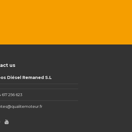
act us
pos Diésel Remaned S.L
 617 256 623
ntes@qualitemoteur.fr