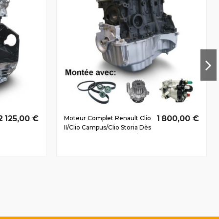
2 125,00 €
1 800,00 €
Moteur Complet Renault Clio
II/Clio Campus/Clio Storia Dès
1998 1.5 D dCi K9K716 44/60
CV