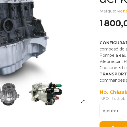
Marque:
Rena
1 800,
CONFIGURAT
composé de so
Pompe a eau 
Vilebrequin, 
Coussinets bie
TRANSPORT
commandes pas
No. Châssi
INFO : Il est ob