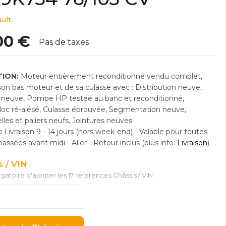
ult
00 €
Pas de taxes
ION:
Moteur entièrement reconditionné vendu complet,
n bas moteur et de sa culasse avec : Distribution neuve,
neuve, Pompe HP testée au banc et reconditionné,
Bloc ré-alésé, Culasse éprouvée, Segmentation neuve,
lles et paliers neufs, Jointures neuves
:
Livraison 9 - 14 jours (hors week-end) - Valable pour toutes
sées avant midi - Aller - Retour inclus (plus info:
Livraison
)
s / VIN
ligatoire d'ajouter les 17 références Châssis / VIN