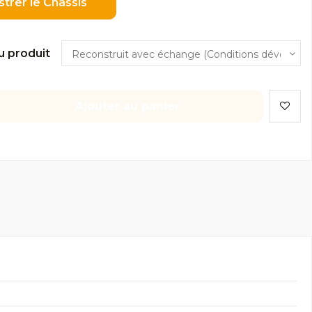
strer le Châssis
u produit
Ajouter au panier