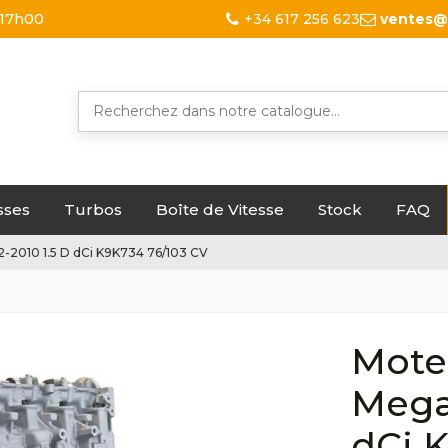
 17h00
+34 617 256 623
ventes@
sses
Turbos
Boîte de Vitesse
Stock
FAQ
-2010 1.5 D dCi K9K734 76/103 CV
Mote
Megan
dCi 