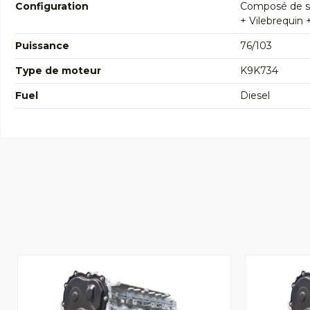
Configuration
Composé de so
+ Vilebrequin 
Puissance
76/103
Type de moteur
K9K734
Fuel
Diesel