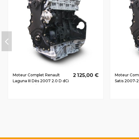
2 125,00 €
Moteur Complet Renault
Moteur Comp
Laguna III Dès 2007 2.0 D dCi
Satis 2007-2
M9R802 96/130 CV
M9R763 CV