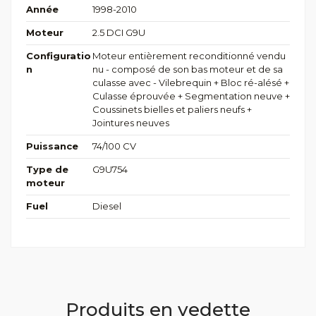
Année
1998-2010
Moteur
2.5 DCI G9U
Configuratio
Moteur entièrement reconditionné vendu
n
nu - composé de son bas moteur et de sa
culasse avec - Vilebrequin + Bloc ré-alésé +
Culasse éprouvée + Segmentation neuve +
Coussinets bielles et paliers neufs +
Jointures neuves
Puissance
74/100 CV
Type de
G9U754
moteur
Fuel
Diesel
Produits en vedette