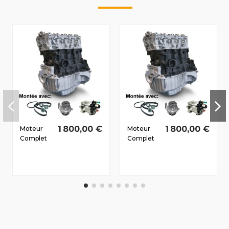
1 800,00 €
1 800,00 €
Moteur
Moteur
Complet
Complet
Renault
Renault
Fluence
Megane II
2010-2012
2002-
1.5 D dCi
2010 1.5 D
K9K837
dCi
81/110 CV
K9K728
74/100 CV