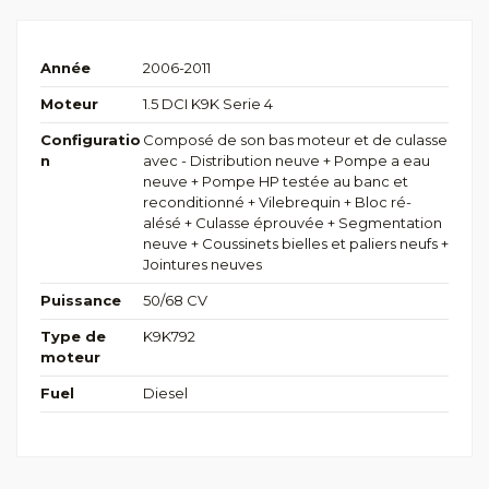
Année
2006-2011
Moteur
1.5 DCI K9K Serie 4
Configuratio
Composé de son bas moteur et de culasse
n
avec - Distribution neuve + Pompe a eau
neuve + Pompe HP testée au banc et
reconditionné + Vilebrequin + Bloc ré-
alésé + Culasse éprouvée + Segmentation
neuve + Coussinets bielles et paliers neufs +
Jointures neuves
Puissance
50/68 CV
Type de
K9K792
moteur
Fuel
Diesel