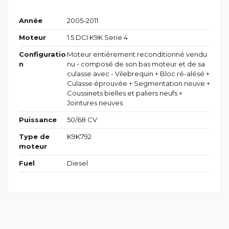
Année
2005-2011
Moteur
1.5 DCI K9K Serie 4
Configuratio
Moteur entièrement reconditionné vendu
n
nu - composé de son bas moteur et de sa
culasse avec - Vilebrequin + Bloc ré-alésé +
Culasse éprouvée + Segmentation neuve +
Coussinets bielles et paliers neufs +
Jointures neuves
Puissance
50/68 CV
Type de
K9K792
moteur
Fuel
Diesel