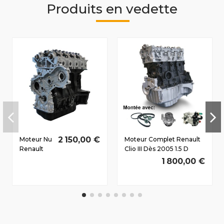
Produits en vedette
2 150,00 €
Moteur Nu
Moteur Complet Renault
Renault
Clio III Dès 2005 1.5 D
Master II
dCi/GT/Gordini K9K774
1 800,00 €
1998-2010
78/106 CV
2.5 D dCi
G9U724
84/114 CV