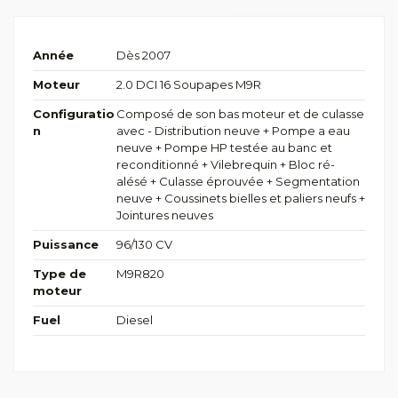
Année
Dès 2007
Moteur
2.0 DCI 16 Soupapes M9R
Configuratio
Composé de son bas moteur et de culasse
n
avec - Distribution neuve + Pompe a eau
neuve + Pompe HP testée au banc et
reconditionné + Vilebrequin + Bloc ré-
alésé + Culasse éprouvée + Segmentation
neuve + Coussinets bielles et paliers neufs +
Jointures neuves
Puissance
96/130 CV
Type de
M9R820
moteur
Fuel
Diesel