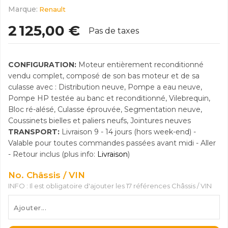
Marque:
Renault
2 125,00 €
Pas de taxes
CONFIGURATION:
Moteur entièrement reconditionné
vendu complet, composé de son bas moteur et de sa
culasse avec : Distribution neuve, Pompe a eau neuve,
Pompe HP testée au banc et reconditionné, Vilebrequin,
Bloc ré-alésé, Culasse éprouvée, Segmentation neuve,
Coussinets bielles et paliers neufs, Jointures neuves
TRANSPORT:
Livraison 9 - 14 jours (hors week-end) -
Valable pour toutes commandes passées avant midi - Aller
- Retour inclus (plus info:
Livraison
)
No. Châssis / VIN
INFO : Il est obligatoire d'ajouter les 17 références Châssis / VIN