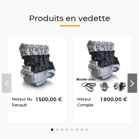
Produits en vedette
1 500,00 €
1 800,00 €
Moteur Nu
Moteur
Renault
Complet
Megane III
Renault
Dès 2008
Kangoo 1.5
1.5 D dCi
D dCi
K9K837
K9K704
81/110 CV
47/65 CV