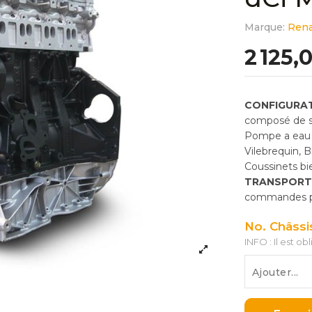
Marque:
Rena
2 125,
CONFIGURAT
composé de so
Pompe a eau 
Vilebrequin, 
Coussinets bie
TRANSPORT
commandes pas
No. Châssi
INFO : Il est ob