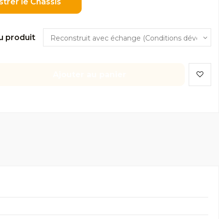
strer le Châssis
u produit
Ajouter au panier