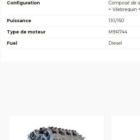
Configuration
Composé de so
+ Vilebrequin 
Puissance
110/150
Type de moteur
M9R744
Fuel
Diesel