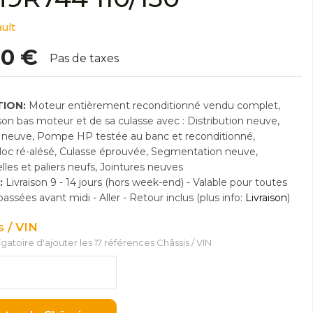
ult
00 €
Pas de taxes
ION:
Moteur entièrement reconditionné vendu complet,
n bas moteur et de sa culasse avec : Distribution neuve,
neuve, Pompe HP testée au banc et reconditionné,
Bloc ré-alésé, Culasse éprouvée, Segmentation neuve,
lles et paliers neufs, Jointures neuves
:
Livraison 9 - 14 jours (hors week-end) - Valable pour toutes
sées avant midi - Aller - Retour inclus (plus info:
Livraison
)
s / VIN
ligatoire d'ajouter les 17 références Châssis / VIN