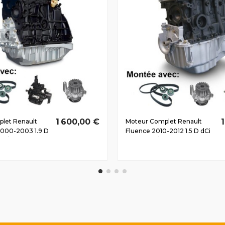
1 600,00 €
let Renault
Moteur Complet Renault
2000-2003 1.9 D
Fluence 2010-2012 1.5 D dCi
75/102 CV
K9K836 81/110 CV