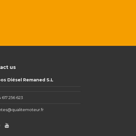
act us
pos Diésel Remaned S.L
 617 256 623
ntes@qualitemoteur.fr