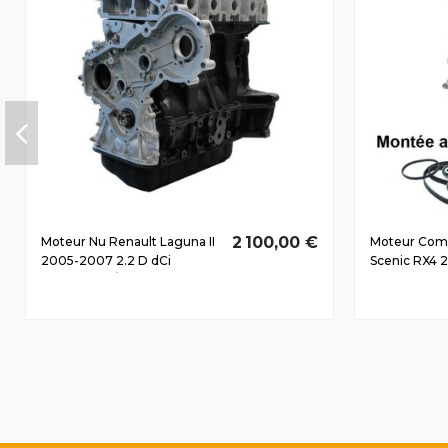
2 100,00 €
Moteur Nu Renault Laguna II
Moteur Comp
2005-2007 2.2 D dCi
Scenic RX4 
G9T707 110/150 CV
dCi F9Q732 