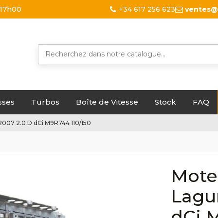
 17h00
+34 617 256 623
ventes@
sses
Turbos
Boîte de Vitesse
Stock
FAQ
2007 2.0 D dCi M9R744 110/150
Mote
Lagun
dCi 