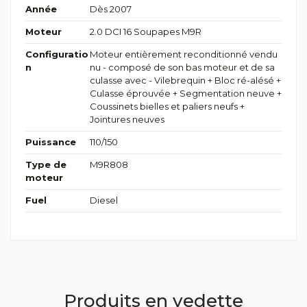
Année
Dès 2007
Moteur
2.0 DCI 16 Soupapes M9R
Configuratio
Moteur entièrement reconditionné vendu
n
nu - composé de son bas moteur et de sa
culasse avec - Vilebrequin + Bloc ré-alésé +
Culasse éprouvée + Segmentation neuve +
Coussinets bielles et paliers neufs +
Jointures neuves
Puissance
110/150
Type de
M9R808
moteur
Fuel
Diesel
Produits en vedette