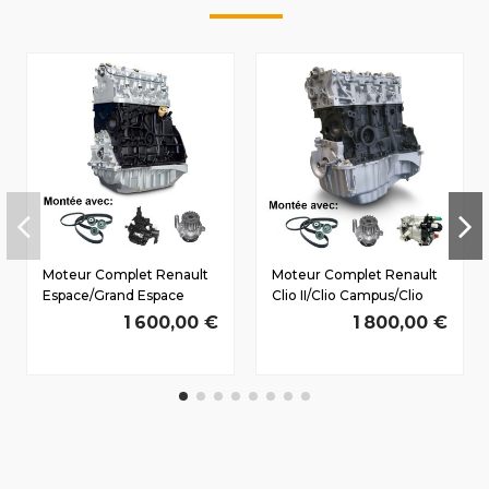
Moteur Complet Renault
Moteur Complet Renault
Espace/Grand Espace
Clio II/Clio Campus/Clio
(JKO) Dès 2002 1.9 D dCi
Storia Dès 1998 1.5 D dCi
1 600,00 €
1 800,00 €
F9Q826 88/120 CV
K9K712 74/100 CV