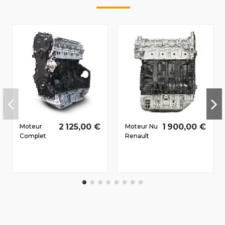
2 125,00 €
1 900,00 €
Moteur
Moteur Nu
Complet
Renault
Renault
Vel Satis
Koleos
2007-
2008-2011
2010 2.0 D
2.0 D dCi
dCi
M9R833
M9R763
110/150
CV