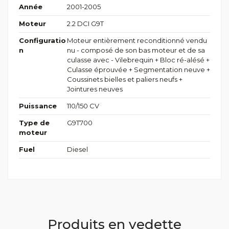
Année
2001-2005
Moteur
2.2 DCI G9T
Configuratio
Moteur entièrement reconditionné vendu
n
nu - composé de son bas moteur et de sa
culasse avec - Vilebrequin + Bloc ré-alésé +
Culasse éprouvée + Segmentation neuve +
Coussinets bielles et paliers neufs +
Jointures neuves
Puissance
110/150 CV
Type de
G9T700
moteur
Fuel
Diesel
Produits en vedette