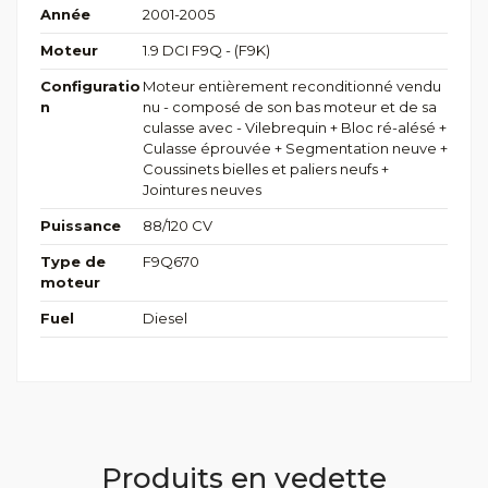
Année
2001-2005
Moteur
1.9 DCI F9Q - (F9K)
Configuratio
Moteur entièrement reconditionné vendu
n
nu - composé de son bas moteur et de sa
culasse avec - Vilebrequin + Bloc ré-alésé +
Culasse éprouvée + Segmentation neuve +
Coussinets bielles et paliers neufs +
Jointures neuves
Puissance
88/120 CV
Type de
F9Q670
moteur
Fuel
Diesel
Produits en vedette