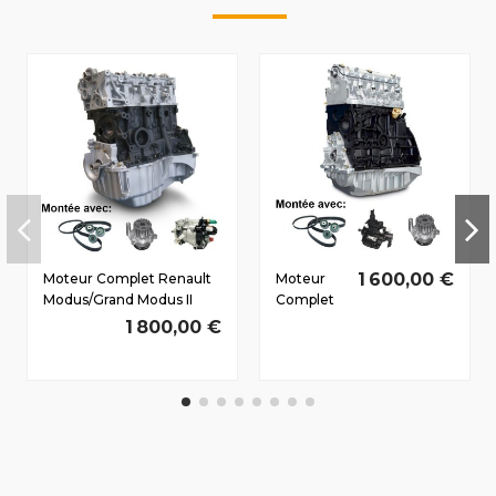
1 600,00 €
Moteur Complet Renault
Moteur
Modus/Grand Modus II
Complet
Dès 2008 1.5 D dCi
Renault
1 800,00 €
K9K768 50/68 CV
Laguna
(X56) 1991-
2001 1.9 D
dCi
F9Q754
79/107