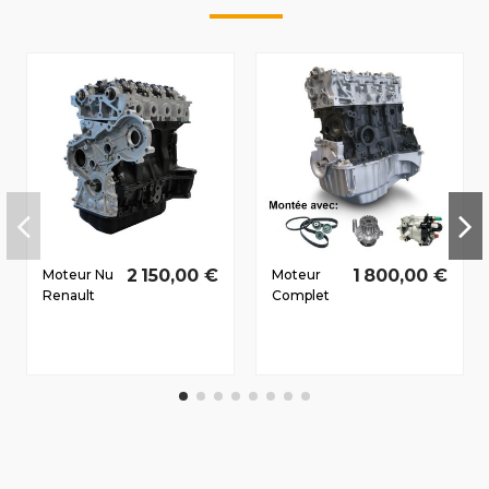
2 150,00 €
1 800,00 €
Moteur Nu
Moteur
Renault
Complet
Master II
Renault
1998-2010
Megane II
2.5 D dCi
2002-
G9U650
2010 1.5 D
88/120 CV
dCi
K9K728
74/100 CV