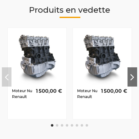
Produits en vedette
1 500,00 €
1 500,00 €
Moteur Nu
Moteur Nu
Renault
Renault
Fluence
Megane III
2010-2012
Dès 2008
1.5 D dCi
1.5 D dCi
K9K836
K9K846
81/110 CV
81/110 CV