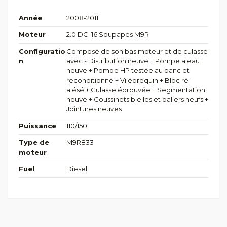
Année
2008-2011
Moteur
2.0 DCI 16 Soupapes M9R
Configuratio
Composé de son bas moteur et de culasse
n
avec - Distribution neuve + Pompe a eau
neuve + Pompe HP testée au banc et
reconditionné + Vilebrequin + Bloc ré-
alésé + Culasse éprouvée + Segmentation
neuve + Coussinets bielles et paliers neufs +
Jointures neuves
Puissance
110/150
Type de
M9R833
moteur
Fuel
Diesel