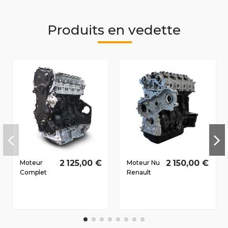
Produits en vedette
2 125,00 €
2 150,00 €
Moteur
Moteur Nu
Complet
Renault
Renault
Trafic II
Laguna III
Dès 2001
Dès 2007
2.5 D dCi
2.0 D dCi
G9U630
M9R815
110/150 CV