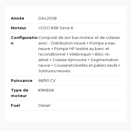
Année
Dès 2008
Moteur
1.5 DCI K9K Serie 6
Configuratio
Composé de son bas moteur et de culasse
n
avec - Distribution neuve + Pompe a eau
neuve + Pompe HP testée au banc et
reconditionné + Vilebrequin + Bloc ré-
alésé + Culasse éprouvée + Segmentation
neuve + Coussinets bielles et paliers neufs +
Jointures neuves
Puissance
66/90 CV
Type de
K9K808
moteur
Fuel
Diesel