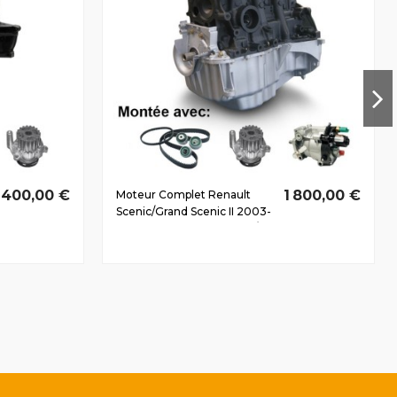
 400,00 €
1 800,00 €
Moteur Complet Renault
Scenic/Grand Scenic II 2003-
2009 1.5 D dCi K9K724 63/86
CV