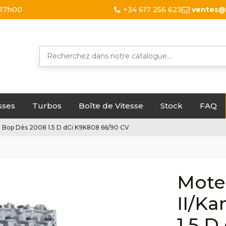
 17h00
+34 617 256 623
ventes@
sses
Turbos
Boîte de Vitesse
Stock
FAQ
 Bop Dès 2008 1.5 D dCi K9K808 66/90 CV
Mote
II/K
1.5 D