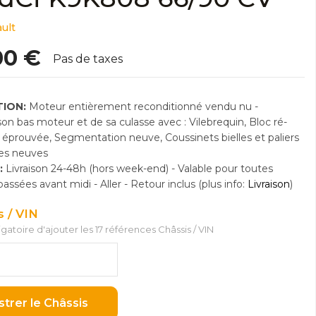
ult
00 €
Pas de taxes
ION:
Moteur entièrement reconditionné vendu nu -
n bas moteur et de sa culasse avec : Vilebrequin, Bloc ré-
e éprouvée, Segmentation neuve, Coussinets bielles et paliers
res neuves
:
Livraison 24-48h (hors week-end) - Valable pour toutes
sées avant midi - Aller - Retour inclus (plus info:
Livraison
)
s / VIN
ligatoire d'ajouter les 17 références Châssis / VIN
strer le Châssis