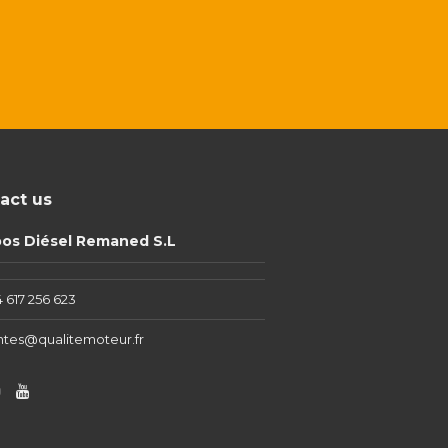
act us
pos Diésel Remaned S.L
 617 256 623
ntes@qualitemoteur.fr