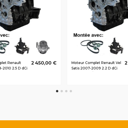
2 450,00 €
2
let Renault
Moteur Complet Renault Vel
8-2010 2.5 D dCi
Satis 2007-2009 2.2 D dCi
15 CV
G9T600 78/106 CV