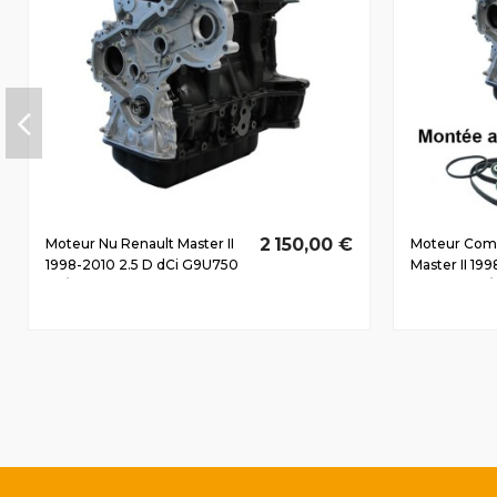
2 150,00 €
Moteur Nu Renault Master II
Moteur Comp
1998-2010 2.5 D dCi G9U750
Master II 199
73/99 CV
G9U726 84/1