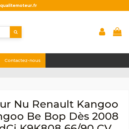
qualitemoteur.fr
Contactez-nous
ur Nu Renault Kangoo
angoo Be Bop Dès 2008
 dCi K9K808 66/90 CV