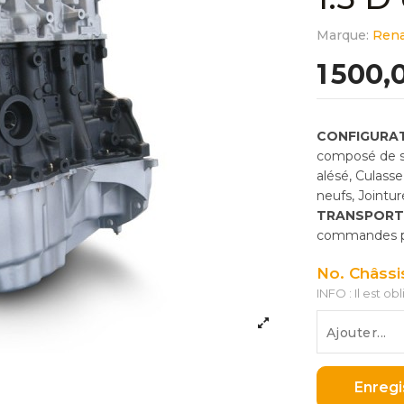
Marque:
Rena
1 500,
CONFIGURAT
composé de so
alésé, Culass
neufs, Jointu
TRANSPORT
commandes pas
No. Châssi
INFO : Il est ob
Enregi