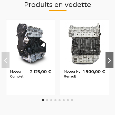
Produits en vedette
2 125,00 €
1 900,00 €
Moteur
Moteur Nu
Complet
Renault
Renault
Vel Satis
Laguna III
2006-
Dès 2007
2010 2.0 D
2.0 D dCi
dCi
M9R802
M9R760
110/150
127/173 CV