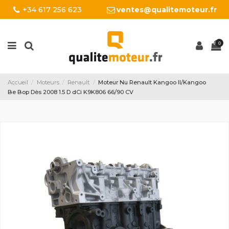
+34 617 256 623
ventes@qualitemoteur.fr
0
Accueil
Moteurs
Renault
Moteur Nu Renault Kangoo II/Kangoo
Be Bop Dès 2008 1.5 D dCi K9K806 66/90 CV