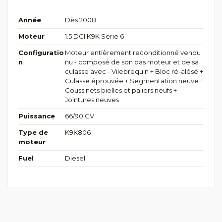
Année
Dès 2008
Moteur
1.5 DCI K9K Serie 6
Configuratio
Moteur entièrement reconditionné vendu
n
nu - composé de son bas moteur et de sa
culasse avec - Vilebrequin + Bloc ré-alésé +
Culasse éprouvée + Segmentation neuve +
Coussinets bielles et paliers neufs +
Jointures neuves
Puissance
66/90 CV
Type de
K9K806
moteur
Fuel
Diesel