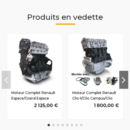
Produits en vedette
Moteur Complet Renault
Moteur Complet Renault
Espace/Grand Espace
Clio II/Clio Campus/Clio
(JKO) Dès 2002 2.0 D dCi
Storia Dès 1998 1.5 D dCi
2 125,00 €
1 800,00 €
M9R761 129/175
K9K706 60/80 CV