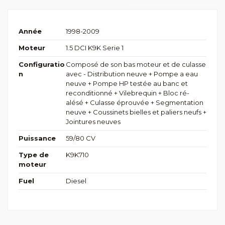
Année
1998-2009
Moteur
1.5 DCI K9K Serie 1
Configuratio
Composé de son bas moteur et de culasse
n
avec - Distribution neuve + Pompe a eau
neuve + Pompe HP testée au banc et
reconditionné + Vilebrequin + Bloc ré-
alésé + Culasse éprouvée + Segmentation
neuve + Coussinets bielles et paliers neufs +
Jointures neuves
Puissance
59/80 CV
Type de
K9K710
moteur
Fuel
Diesel