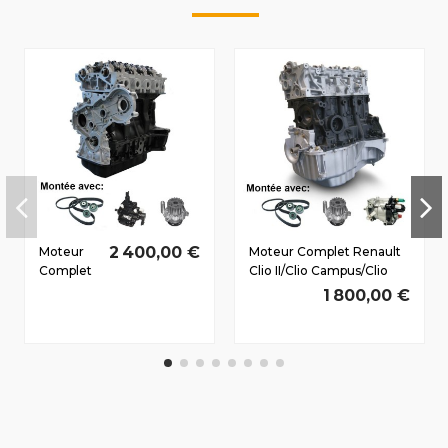
2 400,00 €
Moteur
Moteur Complet Renault
Complet
Clio II/Clio Campus/Clio
Renault
Storia Dès 1998 1.5 D dCi
1 800,00 €
Laguna II
K9K712 74/100 CV
2001-
2005 2.2
D dCi
G9T600
110/150 CV