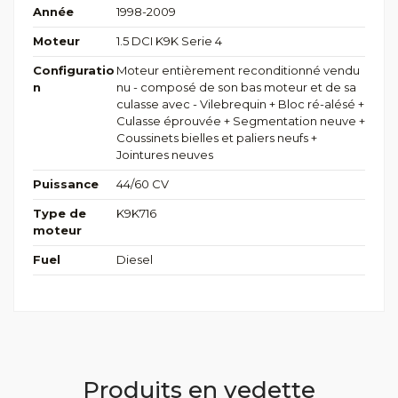
Année
1998-2009
Moteur
1.5 DCI K9K Serie 4
Configuratio
Moteur entièrement reconditionné vendu
n
nu - composé de son bas moteur et de sa
culasse avec - Vilebrequin + Bloc ré-alésé +
Culasse éprouvée + Segmentation neuve +
Coussinets bielles et paliers neufs +
Jointures neuves
Puissance
44/60 CV
Type de
K9K716
moteur
Fuel
Diesel
Produits en vedette