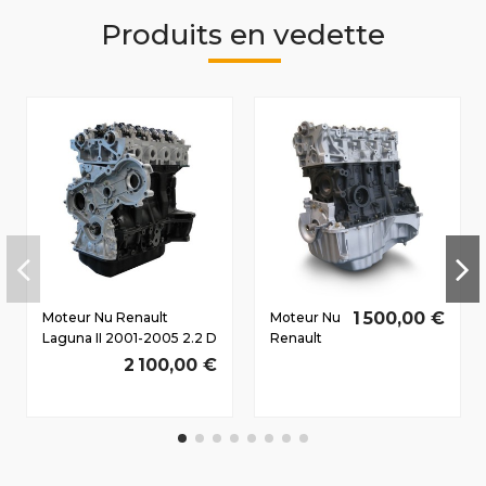
Produits en vedette
1 500,00 €
Moteur Nu Renault
Moteur Nu
Laguna II 2001-2005 2.2 D
Renault
dCi G9T702/70 CV3
Megane II
2 100,00 €
110/150 CV
2002-
2010 1.5 D
dCi
K9K728
74/100 CV