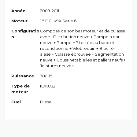
Année
2009-2011
Moteur
1.5 DCI K9K Serie 6
Configuratio
Composé de son bas moteur et de culasse
n
avec - Distribution neuve + Pompe a eau
neuve + Pompe HP testée au banc et
reconditionné + Vilebrequin + Bloc ré-
alésé + Culasse éprouvée + Segmentation
neuve + Coussinets bielles et paliers neufs +
Jointures neuves
Puissance
78/105
Type de
K9K832
moteur
Fuel
Diesel