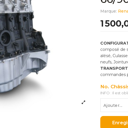
Marque:
Rena
1 500,
CONFIGURAT
composé de so
alésé, Culass
neufs, Jointu
TRANSPORT
commandes pas
No. Châssi
INFO : Il est ob
Enregi