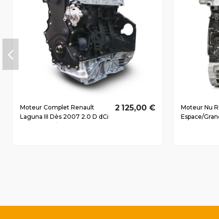
2 125,00 €
Moteur Complet Renault
Moteur Nu R
Laguna III Dès 2007 2.0 D dCi
Espace/Gran
M9R815 129/175
Dès 2002 2.
129/175