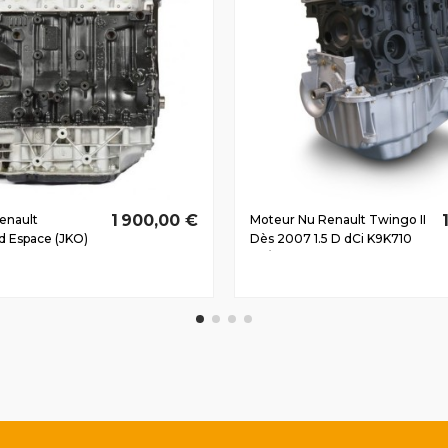
1 900,00 €
enault
Moteur Nu Renault Twingo II
d Espace (JKO)
Dès 2007 1.5 D dCi K9K710
0 D dCi M9R761
48/65 CV