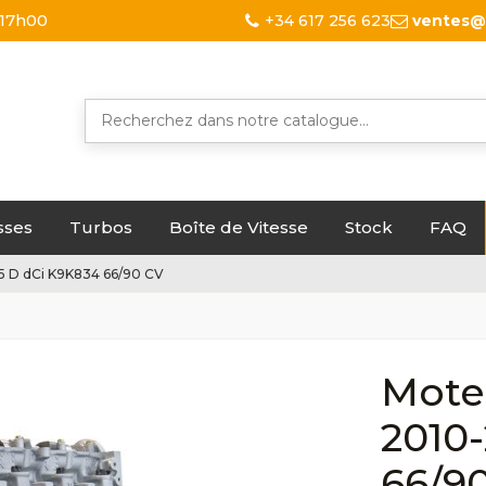
 17h00
+34 617 256 623
ventes@
sses
Turbos
Boîte de Vitesse
Stock
FAQ
.5 D dCi K9K834 66/90 CV
Mote
2010-
66/9