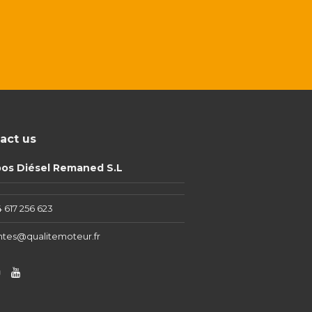
act us
pos Diésel Remaned S.L
 617 256 623
ntes@qualitemoteur.fr