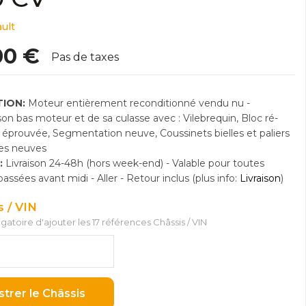
ult
00 €
Pas de taxes
ION:
Moteur entièrement reconditionné vendu nu -
n bas moteur et de sa culasse avec : Vilebrequin, Bloc ré-
e éprouvée, Segmentation neuve, Coussinets bielles et paliers
res neuves
:
Livraison 24-48h (hors week-end) - Valable pour toutes
sées avant midi - Aller - Retour inclus (plus info:
Livraison
)
s / VIN
ligatoire d'ajouter les 17 références Châssis / VIN
strer le Châssis