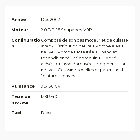
Année
Dès 2002
Moteur
2.0 DCI 16 Soupapes M9R
Configuratio
Composé de son bas moteur et de culasse
n
avec - Distribution neuve + Pompe a eau
neuve + Pompe HP testée au banc et
reconditionné + Vilebrequin + Bloc ré-
alésé + Culasse éprouvée + Segmentation
neuve + Coussinets bielles et paliers neufs +
Jointures neuves
Puissance
96/130 CV
Type de
M9R740
moteur
Fuel
Diesel