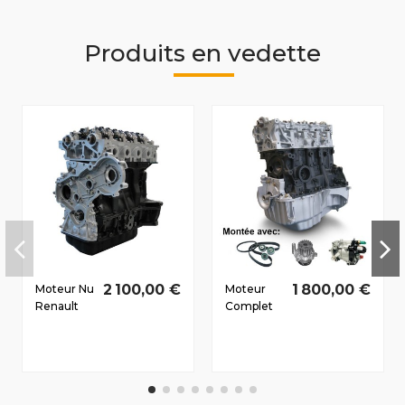
Produits en vedette
2 100,00 €
1 800,00 €
Moteur Nu
Moteur
Renault
Complet
Laguna II
Renault
2001-
Megane II
2005 2.2
2002-
D dCi
2010 1.5 D
G9T700
dCi