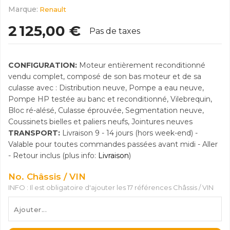
Marque:
Renault
2 125,00 €
Pas de taxes
CONFIGURATION:
Moteur entièrement reconditionné
vendu complet, composé de son bas moteur et de sa
culasse avec : Distribution neuve, Pompe a eau neuve,
Pompe HP testée au banc et reconditionné, Vilebrequin,
Bloc ré-alésé, Culasse éprouvée, Segmentation neuve,
Coussinets bielles et paliers neufs, Jointures neuves
TRANSPORT:
Livraison 9 - 14 jours (hors week-end) -
Valable pour toutes commandes passées avant midi - Aller
- Retour inclus (plus info:
Livraison
)
No. Châssis / VIN
INFO : Il est obligatoire d'ajouter les 17 références Châssis / VIN