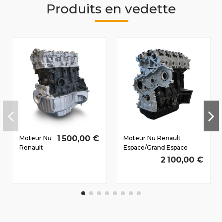
Produits en vedette
1 500,00 €
Moteur Nu
Moteur Nu Renault
Renault
Espace/Grand Espace
Megane II
(JEO) Dès 2002 2.2 D dCi
2 100,00 €
2002-
G9T642 110/150 CV
2007 1.5 D
dCi
K9K722
60/80 CV