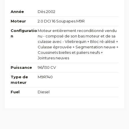
Année
Dès 2002
Moteur
2.0 DCI 16 Soupapes M9R
Configuratio
Moteur entièrement reconditionné vendu
n
nu - composé de son bas moteur et de sa
culasse avec - Vilebrequin + Bloc ré-alésé +
Culasse éprouvée + Segmentation neuve +
Coussinets bielles et paliers neufs +
Jointures neuves
Puissance
96/130 CV
Type de
M9R740
moteur
Fuel
Diesel