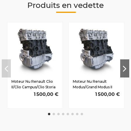
Produits en vedette
Moteur Nu Renault Clio
Moteur Nu Renault
II/Clio Campus/Clio Storia
Modus/Grand Modus II
Dès 1998 1.5 D dCi K9K710
Dès 2008 1.5 D dCi
1 500,00 €
1 500,00 €
48/65 CV
K9K766 63/86 CV