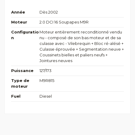
Année
Dès 2002
Moteur
2.0 DCI 16 Soupapes M9R
Configuratio
Moteur entièrement reconditionné vendu
n
nu - composé de son bas moteur et de sa
culasse avec - Vilebrequin + Bloc ré-alésé +
Culasse éprouvée + Segmentation neuve +
Coussinets bielles et paliers neufs +
Jointures neuves
Puissance
127/173
Type de
M9R815
moteur
Fuel
Diesel