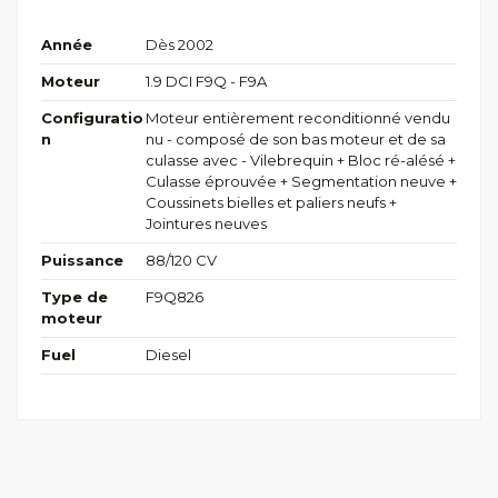
Année
Dès 2002
Moteur
1.9 DCI F9Q - F9A
Configuratio
Moteur entièrement reconditionné vendu
n
nu - composé de son bas moteur et de sa
culasse avec - Vilebrequin + Bloc ré-alésé +
Culasse éprouvée + Segmentation neuve +
Coussinets bielles et paliers neufs +
Jointures neuves
Puissance
88/120 CV
Type de
F9Q826
moteur
Fuel
Diesel