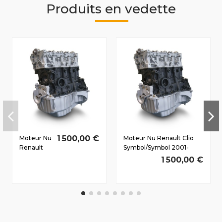
Produits en vedette
1 500,00 €
Moteur Nu
Moteur Nu Renault Clio
Renault
Symbol/Symbol 2001-
Logan
2008 1.5 D dCi K9K706
1 500,00 €
(LSO)
60/80 CV
2006-2011
1.5 D dCi
K9K796
63/86 CV