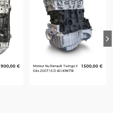
1 900,00 €
1 500,00 €
Moteur Nu Renault Twingo II
Dès 2007 1.5 D dCi K9K718
62/84 CV