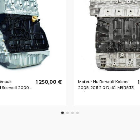
1 250,00 €
enault
Moteur Nu Renault Koleos
 Scenic II 2000-
2008-2011 2.0 D dCi M9R833
dCi F9Q804
110/150