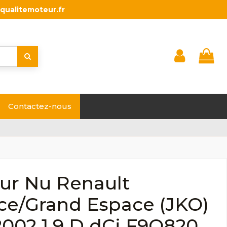
qualitemoteur.fr
Contactez-nous
ur Nu Renault
ce/Grand Espace (JKO)
2002 1.9 D dCi F9Q820