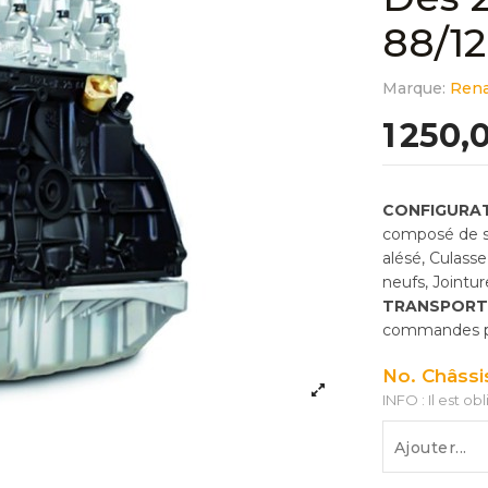
88/1
Marque:
Rena
1 250,
CONFIGURAT
composé de so
alésé, Culass
neufs, Jointu
TRANSPORT
commandes pas
No. Châssi
INFO : Il est ob