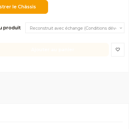
strer le Châssis
u produit
Ajouter au panier