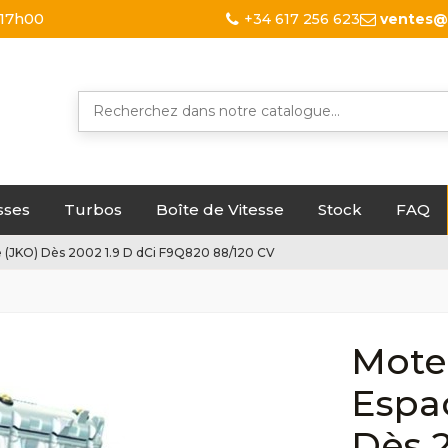
 17h00
+34 617 256 623
ventes@
sses
Turbos
Boîte de Vitesse
Stock
FAQ
 (JKO) Dès 2002 1.9 D dCi F9Q820 88/120 CV
Mote
Espa
Dès 