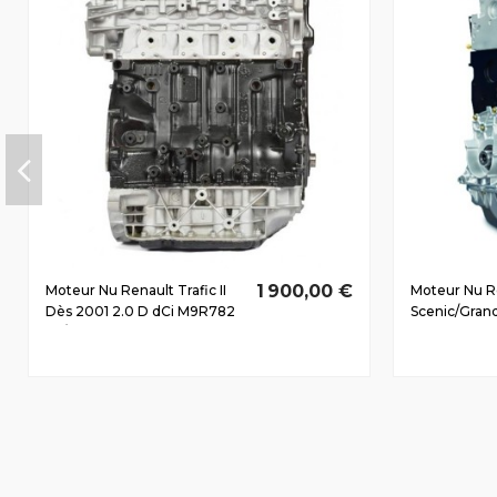
1 900,00 €
Moteur Nu Renault Trafic II
Moteur Nu R
Dès 2001 2.0 D dCi M9R782
Scenic/Grand
85/116 CV
2003 1.9 D 
96/130 CV