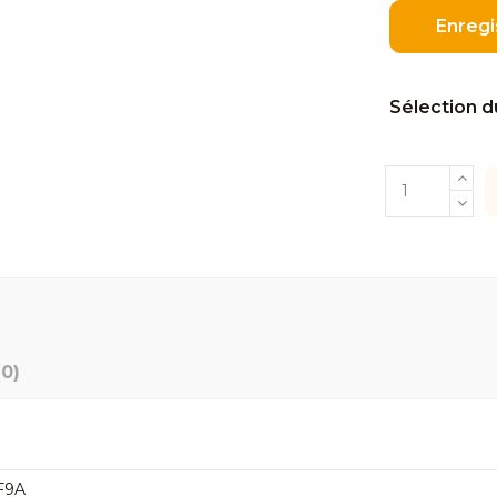
Enregi
Sélection d
(0)
 F9A