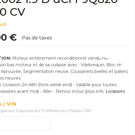
20 CV
ult
00 €
Pas de taxes
ION:
Moteur entièrement reconditionné vendu nu -
n bas moteur et de sa culasse avec : Vilebrequin, Bloc ré-
e éprouvée, Segmentation neuve, Coussinets bielles et paliers
res neuves
:
Livraison 24-48h (hors week-end) - Valable pour toutes
sées avant midi - Aller - Retour inclus (plus info:
Livraison
)
s / VIN
ligatoire d'ajouter les 17 références Châssis / VIN