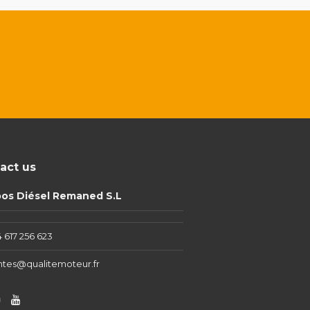
act us
pos Diésel Remaned S.L
 617 256 623
ntes@qualitemoteur.fr