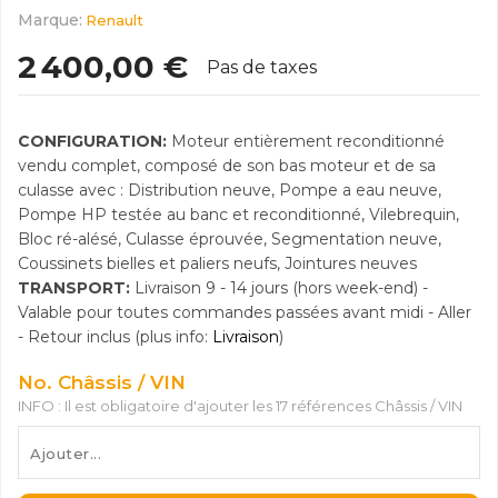
Marque:
Renault
2 400,00 €
Pas de taxes
CONFIGURATION:
Moteur entièrement reconditionné
vendu complet, composé de son bas moteur et de sa
culasse avec : Distribution neuve, Pompe a eau neuve,
Pompe HP testée au banc et reconditionné, Vilebrequin,
Bloc ré-alésé, Culasse éprouvée, Segmentation neuve,
Coussinets bielles et paliers neufs, Jointures neuves
TRANSPORT:
Livraison 9 - 14 jours (hors week-end) -
Valable pour toutes commandes passées avant midi - Aller
- Retour inclus (plus info:
Livraison
)
No. Châssis / VIN
INFO : Il est obligatoire d'ajouter les 17 références Châssis / VIN