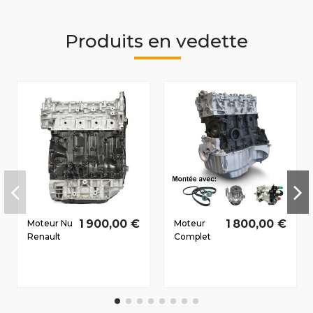
Produits en vedette
1 900,00 €
1 800,00 €
Moteur Nu
Moteur
Renault
Complet
Laguna III
Renault
Dès 2007
Fluence
2.0 D dCi
2010-2012
M9R820
1.5 D dCi
131/180
K9K834