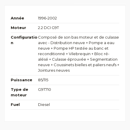
Année
1996-2002
Moteur
2.2 DCI G9T
Configuratio
Composé de son bas moteur et de culasse
n
avec - Distribution neuve + Pompe a eau
neuve + Pompe HP testée au banc et
reconditionné + Vilebrequin + Bloc ré-
alésé + Culasse éprouvée + Segmentation
neuve + Coussinets bielles et paliers neufs +
Jointures neuves
Puissance
85/115
Type de
G9T710
moteur
Fuel
Diesel