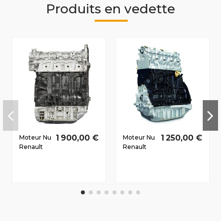
Produits en vedette
1 900,00 €
1 250,00 €
Moteur Nu
Moteur Nu
Renault
Renault
Laguna III
Laguna II
Dès 2007
2005-
2.0 D dCi
2007 1.9 D
M9R744
dCi
110/150
F9Q758
96/131