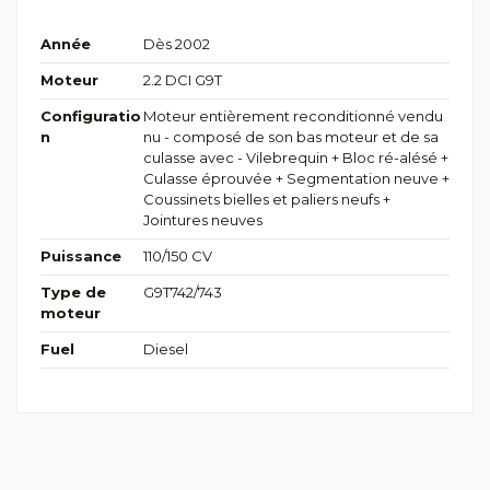
Année
Dès 2002
Moteur
2.2 DCI G9T
Configuratio
Moteur entièrement reconditionné vendu
n
nu - composé de son bas moteur et de sa
culasse avec - Vilebrequin + Bloc ré-alésé +
Culasse éprouvée + Segmentation neuve +
Coussinets bielles et paliers neufs +
Jointures neuves
Puissance
110/150 CV
Type de
G9T742/743
moteur
Fuel
Diesel