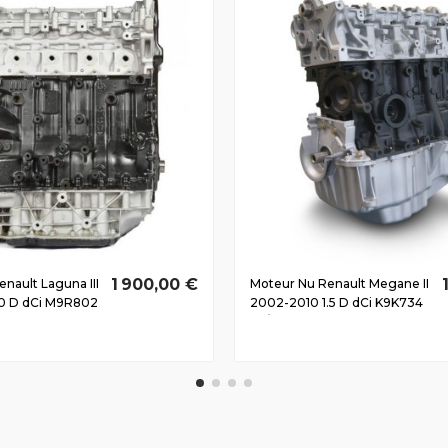
1 900,00 €
nault Laguna III
Moteur Nu Renault Megane II
0 D dCi M9R802
2002-2010 1.5 D dCi K9K734
76/103 CV