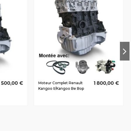
1 500,00 €
1 800,00 €
Moteur Complet Renault
Kangoo II/Kangoo Be Bop
Dès 2008 1.5 D dCi K9K800
51/70 CV