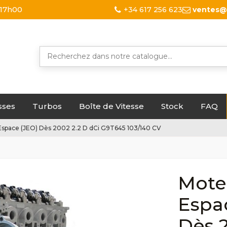
 17h00
+34 617 256 623
ventes@
sses
Turbos
Boîte de Vitesse
Stock
FAQ
space (JEO) Dès 2002 2.2 D dCi G9T645 103/140 CV
Mote
Espa
Dès 