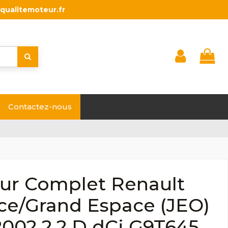
qualitemoteur.fr
Contactez-nous
ur Complet Renault
ce/Grand Espace (JEO)
2002 2.2 D dCi G9T645