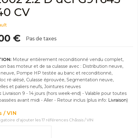
40 CV
ult
,00 €
Pas de taxes
ION:
Moteur entièrement reconditionné vendu complet,
n bas moteur et de sa culasse avec : Distribution neuve,
neuve, Pompe HP testée au banc et reconditionné,
Bloc ré-alésé, Culasse éprouvée, Segmentation neuve,
lles et paliers neufs, Jointures neuves
:
Livraison 9 - 14 jours (hors week-end) - Valable pour toutes
sées avant midi - Aller - Retour inclus (plus info:
Livraison
)
s / VIN
ligatoire d'ajouter les 17 références Châssis / VIN