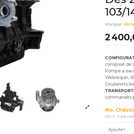
103/1
Marque:
Rena
2 400
CONFIGURAT
composé de so
Pompe a eau 
Vilebrequin, 
Coussinets bie
TRANSPORT
commandes pas
No. Châssi
INFO : Il est ob