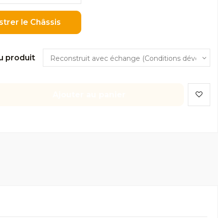
strer le Châssis
u produit
Ajouter au panier