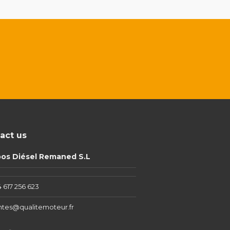
act us
pos Diésel Remaned S.L
 617 256 623
ntes@qualitemoteur.fr