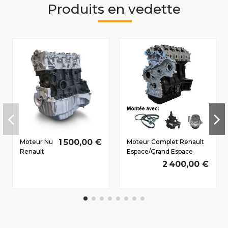
Produits en vedette
1 500,00 €
Moteur Nu
Moteur Complet Renault
Renault
Espace/Grand Espace
Modus
(JEO) 1996-2002 2.2 D dCi
2 400,00 €
2004-
G9T710 85/115
2008 1.5 D
dCi
K9K764
80/109 CV