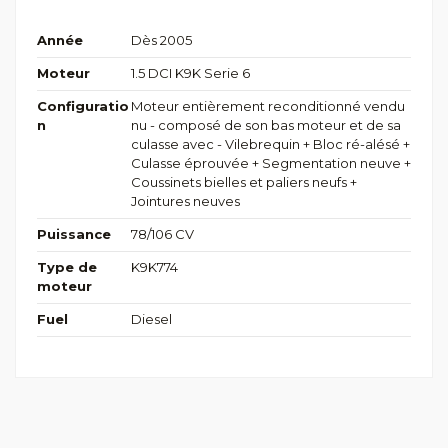
Année
Dès 2005
Moteur
1.5 DCI K9K Serie 6
Configuratio
Moteur entièrement reconditionné vendu
n
nu - composé de son bas moteur et de sa
culasse avec - Vilebrequin + Bloc ré-alésé +
Culasse éprouvée + Segmentation neuve +
Coussinets bielles et paliers neufs +
Jointures neuves
Puissance
78/106 CV
Type de
K9K774
moteur
Fuel
Diesel