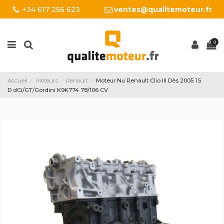
+34 617 256 623
ventes@qualitemoteur.fr
0
Accueil
Moteurs
Renault
Moteur Nu Renault Clio III Dès 2005 1.5
D dCi/GT/Gordini K9K774 78/106 CV