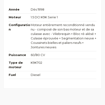
Année
Dès 1998
Moteur
1.5 DCI K9K Serie 1
Configuratio
Moteur entièrement reconditionné vendu
n
nu - composé de son bas moteur et de sa
culasse avec - Vilebrequin + Bloc ré-alésé +
Culasse éprouvée + Segmentation neuve +
Coussinets bielles et paliers neufs +
Jointures neuves
Puissance
60/80 CV
Type de
K9K702
moteur
Fuel
Diesel