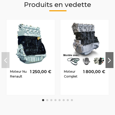
Produits en vedette
1 250,00 €
1 800,00 €
Moteur Nu
Moteur
Renault
Complet
Trafic II
Renault
Dès 2001
Kangoo
1.9 D dCi
II/Kangoo
F9Q762
Be Bop
60/82 CV
Dès 2008
1.5 D dCi
K9K808