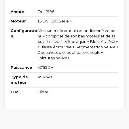
Année
Dès 1998
Moteur
1.5 DCI K9K Serie 4
Configuratio
Moteur entièrement reconditionné vendu
n
nu - composé de son bas moteur et de sa
culasse avec - Vilebrequin + Bloc ré-alésé +
Culasse éprouvée + Segmentation neuve +
Coussinets bielles et paliers neufs +
Jointures neuves
Puissance
47/65 CV
Type de
K9K740
moteur
Fuel
Diesel