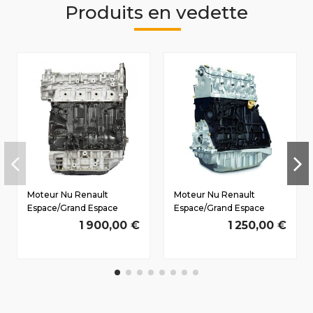
Produits en vedette
Moteur Nu Renault
Moteur Nu Renault
Espace/Grand Espace
Espace/Grand Espace
(JKO) Dès 2002 2.0 D dCi
(JKO) Dès 2002 1.9 D dCi
1 900,00 €
1 250,00 €
M9R740 96/130 CV
F9Q826 88/120 CV