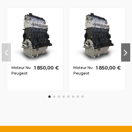
1 850,00 €
1 850,00 €
Moteur Nu
Moteur Nu
Peugeot
Peugeot
807 2002-
307CC
2007 2.0
2005-
D HDI
2009 2.0
RHW
D HDi RHR
79/109 CV
100/136 CV