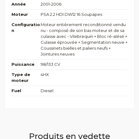
Année
2001-2006
Moteur
PSA 2.2 HDI DW12 16 Soupapes
Configuratio
Moteur entièrement reconditionné vendu
n
nu - composé de son bas moteur et de sa
culasse avec - Vilebrequin + Bloc ré-alésé +
Culasse éprouvée + Segmentation neuve +
Coussinets bielles et paliers neufs +
Jointures neuves
Puissance
98/133 CV
Type de
4HX
moteur
Fuel
Diesel
Produits en vedette