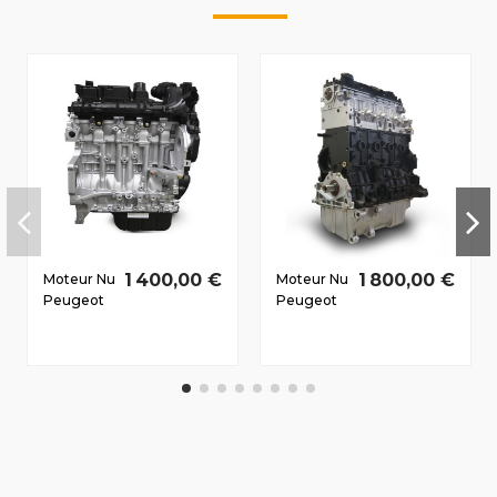
1 400,00 €
1 800,00 €
Moteur Nu
Moteur Nu
Peugeot
Peugeot
1007
Partner/
2005-
Partner
2010 1.4 D
Origin/
HDi 8HX
Ranc I/II
50/68 CV
2002-
2007 2.0
D H RHY
66/90 CV