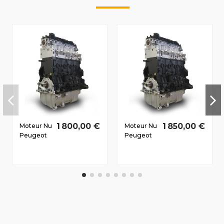
1 800,00 €
1 850,00 €
Moteur Nu
Moteur Nu
Peugeot
Peugeot
Expert I/II
308 2007-
1999-
2011 2.0 D
2007 2.0
HDi RHR
D HDi RHZ
100/136 CV
80/109 CV