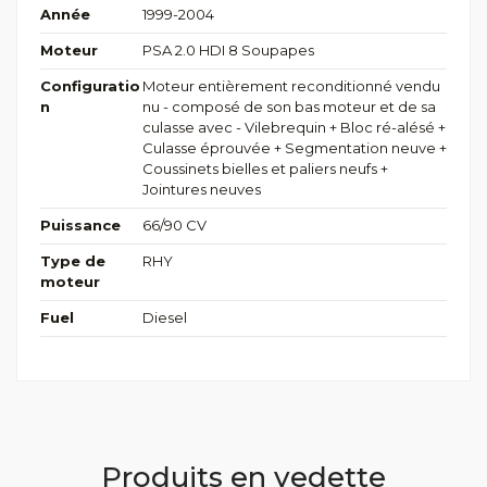
Année
1999-2004
Moteur
PSA 2.0 HDI 8 Soupapes
Configuratio
Moteur entièrement reconditionné vendu
n
nu - composé de son bas moteur et de sa
culasse avec - Vilebrequin + Bloc ré-alésé +
Culasse éprouvée + Segmentation neuve +
Coussinets bielles et paliers neufs +
Jointures neuves
Puissance
66/90 CV
Type de
RHY
moteur
Fuel
Diesel
Produits en vedette