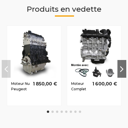
Produits en vedette
1 850,00 €
1 600,00 €
Moteur Nu
Moteur
Peugeot
Complet
607 2006-
Peugeot
2011 2.0 D
206 2004-
HDi RHR
2009 1.4 D
100/136 CV
HDi 8HZ
50/68 CV