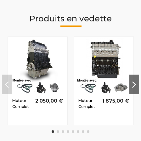
Produits en vedette
2 050,00 €
1 875,00 €
Moteur
Moteur
Complet
Complet
Peugeot
Peugeot
607
Partner/
2000-
Partner
2007 2.2
Origin/
D HDi 4HX
Ranc I/II