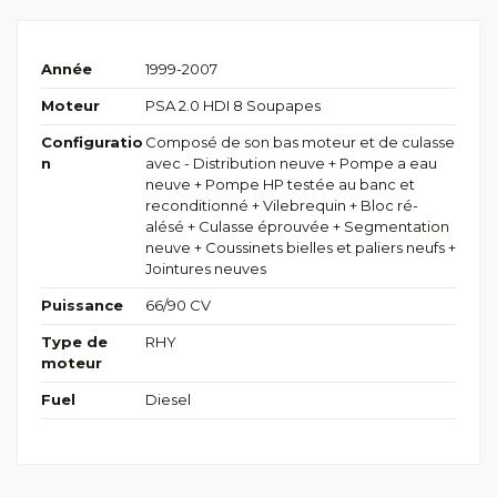
Année
1999-2007
Moteur
PSA 2.0 HDI 8 Soupapes
Configuratio
Composé de son bas moteur et de culasse
n
avec - Distribution neuve + Pompe a eau
neuve + Pompe HP testée au banc et
reconditionné + Vilebrequin + Bloc ré-
alésé + Culasse éprouvée + Segmentation
neuve + Coussinets bielles et paliers neufs +
Jointures neuves
Puissance
66/90 CV
Type de
RHY
moteur
Fuel
Diesel