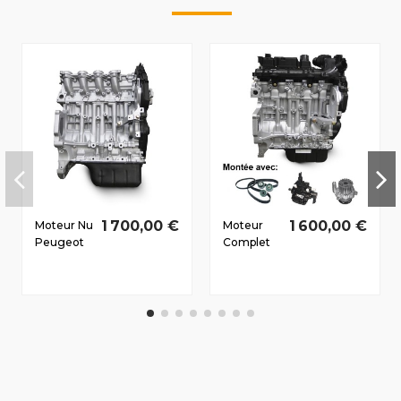
1 700,00 €
1 600,00 €
Moteur Nu
Moteur
Peugeot
Complet
207 2006-
Peugeot
2010 1.6 D
206+
HDi 9HX
2010-2012
66/90 CV
1.4 D HDi
8HR 50/68
CV