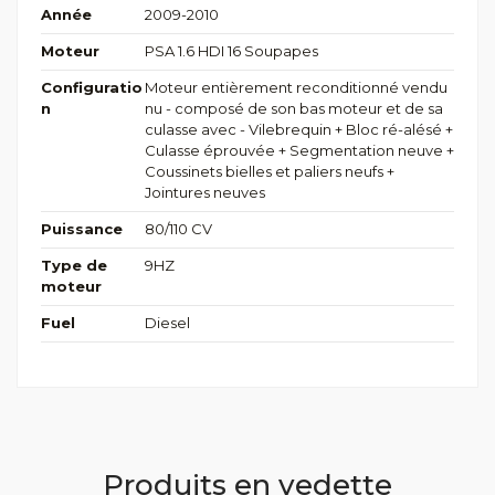
Année
2009-2010
Moteur
PSA 1.6 HDI 16 Soupapes
Configuratio
Moteur entièrement reconditionné vendu
n
nu - composé de son bas moteur et de sa
culasse avec - Vilebrequin + Bloc ré-alésé +
Culasse éprouvée + Segmentation neuve +
Coussinets bielles et paliers neufs +
Jointures neuves
Puissance
80/110 CV
Type de
9HZ
moteur
Fuel
Diesel
Produits en vedette