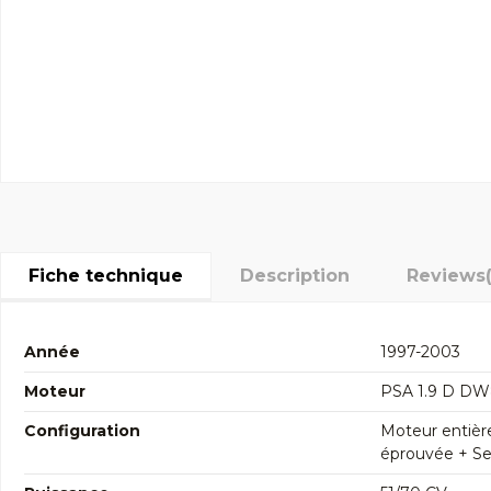
Fiche technique
Description
Reviews
Année
1997-2003
Moteur
PSA 1.9 D D
Configuration
Moteur entièr
éprouvée + Seg