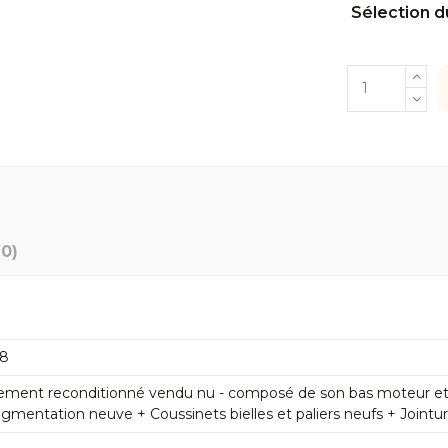
Sélection d
(0)
W8
ement reconditionné vendu nu - composé de son bas moteur et de
mentation neuve + Coussinets bielles et paliers neufs + Jointu