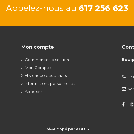
Appelez-nous au
617 256 623
Mon compte
Cont
Equi
Commencer la session
Mon Compte
Historique des achats
+34
Informations personnelles
ve
Adresses
Développé par
ADDIS