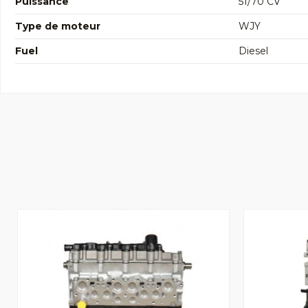
Puissance
51/70 CV
Type de moteur
WJY
Fuel
Diesel