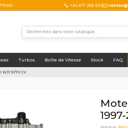
 17h00
+34 617 256 623
ventes@
sses
Turbos
Boîte de Vitesse
Stock
FAQ
D WJY 51/70 CV
Mote
1997-
Marque:
Peu