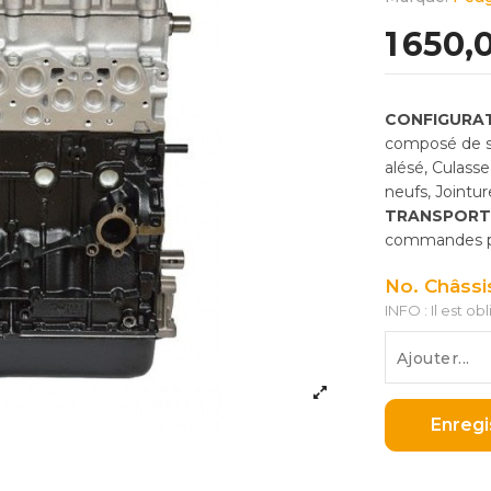
1 650,
CONFIGURAT
composé de so
alésé, Culass
neufs, Jointu
TRANSPORT
commandes pas
No. Châssi
INFO : Il est ob
Enregi