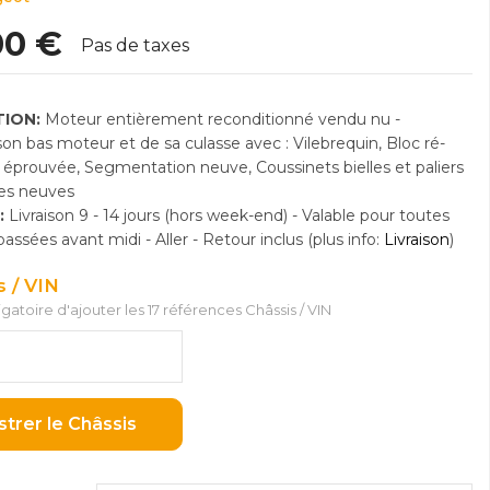
00 €
Pas de taxes
ION:
Moteur entièrement reconditionné vendu nu -
n bas moteur et de sa culasse avec : Vilebrequin, Bloc ré-
e éprouvée, Segmentation neuve, Coussinets bielles et paliers
res neuves
:
Livraison 9 - 14 jours (hors week-end) - Valable pour toutes
sées avant midi - Aller - Retour inclus (plus info:
Livraison
)
s / VIN
ligatoire d'ajouter les 17 références Châssis / VIN
strer le Châssis