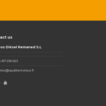
act us
pos Diésel Remaned S.L
 617 256 623
ntes@qualitemoteur.fr