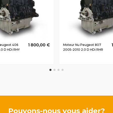
1 800,00 €
Peugeot 406
Moteur Nu Peugeot 807
.0 D HDi RHY
2005-2010 2.0 D HDi RHR
100/136 CV
Pouvons-nous vous aider?