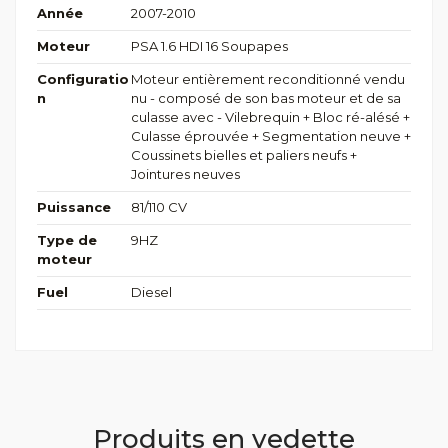
Année
2007-2010
Moteur
PSA 1.6 HDI 16 Soupapes
Configuratio
Moteur entièrement reconditionné vendu
n
nu - composé de son bas moteur et de sa
culasse avec - Vilebrequin + Bloc ré-alésé +
Culasse éprouvée + Segmentation neuve +
Coussinets bielles et paliers neufs +
Jointures neuves
Puissance
81/110 CV
Type de
9HZ
moteur
Fuel
Diesel
Produits en vedette