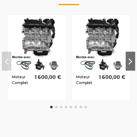
1 600,00 €
1 600,00 €
Moteur
Moteur
Complet
Complet
Peugeot
Peugeot
207 2006-
1007
2010 1.4 D
2005-
HDi 8HZ
2010 1.4 D
50/68 CV
HDi 8HZ
50/68 CV