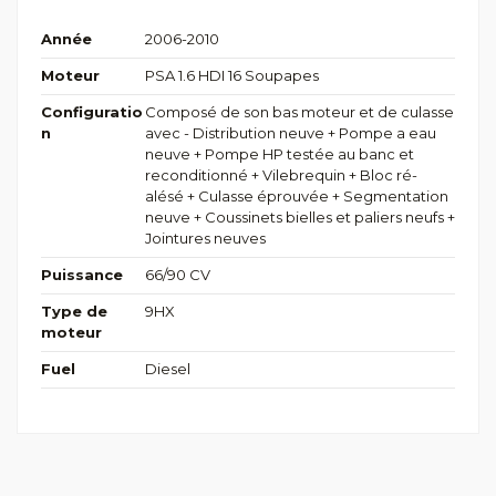
Année
2006-2010
Moteur
PSA 1.6 HDI 16 Soupapes
Configuratio
Composé de son bas moteur et de culasse
n
avec - Distribution neuve + Pompe a eau
neuve + Pompe HP testée au banc et
reconditionné + Vilebrequin + Bloc ré-
alésé + Culasse éprouvée + Segmentation
neuve + Coussinets bielles et paliers neufs +
Jointures neuves
Puissance
66/90 CV
Type de
9HX
moteur
Fuel
Diesel