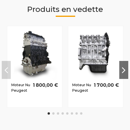
Produits en vedette
1 800,00 €
1 700,00 €
Moteur Nu
Moteur Nu
Peugeot
Peugeot
806 1999-
407 2005-
2002 2.0
2011 1.6 D
D HDi RHZ
HDi 9HY
80/110 CV
80/110 CV