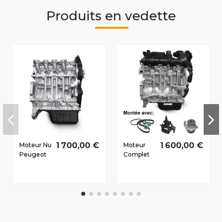
Produits en vedette
1 700,00 €
1 600,00 €
Moteur Nu
Moteur
Peugeot
Complet
307
Peugeot
2004-
206 2004-
2008 1.6 D
2009 1.4 D
HDi 9HY
HDi 8HZ
81/110 CV
50/68 CV