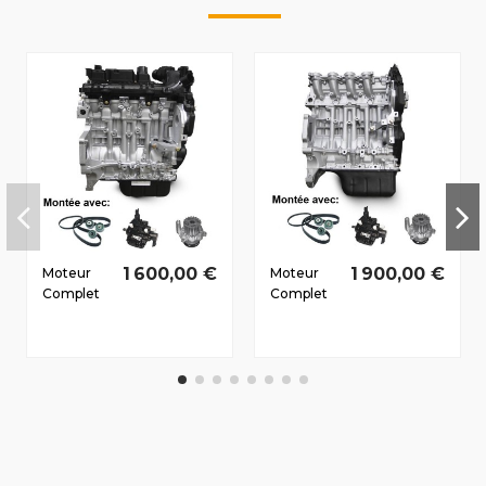
1 600,00 €
1 900,00 €
Moteur
Moteur
Complet
Complet
Peugeot
Peugeot
107 2005-
Partner III
2010 1.4 D
Dès
HDi 8HT
2008201
40/54 CV
1.6 D HDi
9HX 66/90
CV