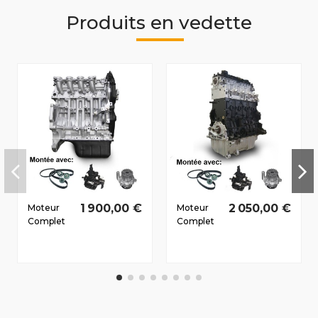
Produits en vedette
1 900,00 €
2 050,00 €
Moteur
Moteur
Complet
Complet
Peugeot
Peugeot
5008
807
2009-
2002-
2010 1.6 D
2007 2.0
HDi 9HZ
D HDI
81/110 CV
RHW
79/109 CV