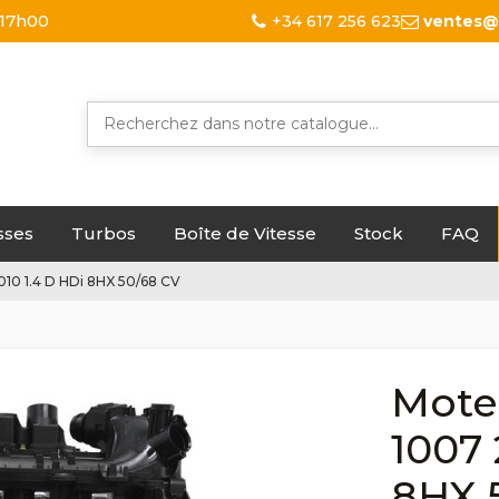
 17h00
+34 617 256 623
ventes@
sses
Turbos
Boîte de Vitesse
Stock
FAQ
0 1.4 D HDi 8HX 50/68 CV
Mote
1007 
8HX 