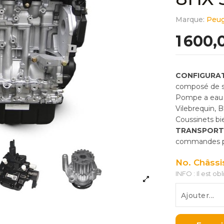
Marque:
Peu
1 600,
CONFIGURAT
composé de so
Pompe a eau 
Vilebrequin, 
Coussinets bie
TRANSPORT
commandes pas
No. Châssi
INFO : Il est ob