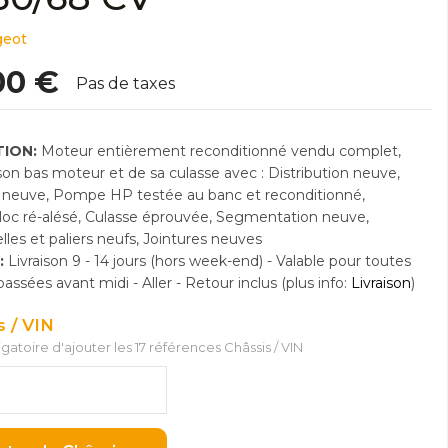
geot
00 €
Pas de taxes
ION:
Moteur entièrement reconditionné vendu complet,
n bas moteur et de sa culasse avec : Distribution neuve,
neuve, Pompe HP testée au banc et reconditionné,
Bloc ré-alésé, Culasse éprouvée, Segmentation neuve,
lles et paliers neufs, Jointures neuves
:
Livraison 9 - 14 jours (hors week-end) - Valable pour toutes
sées avant midi - Aller - Retour inclus (plus info:
Livraison
)
s / VIN
ligatoire d'ajouter les 17 références Châssis / VIN