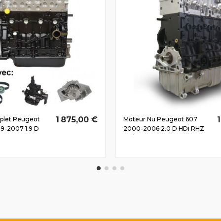
1 875,00 €
plet Peugeot
Moteur Nu Peugeot 607
999-2007 1.9 D
2000-2006 2.0 D HDi RHZ
V
80/109 CV