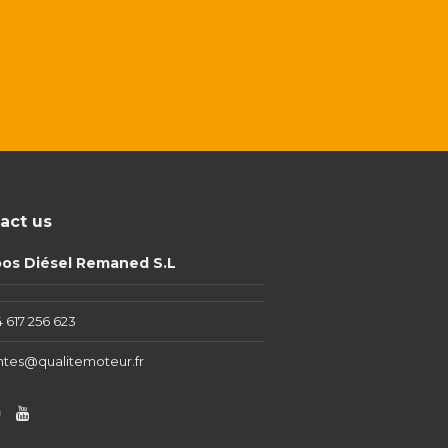
act us
pos Diésel Remaned S.L
 617 256 623
ntes@qualitemoteur.fr