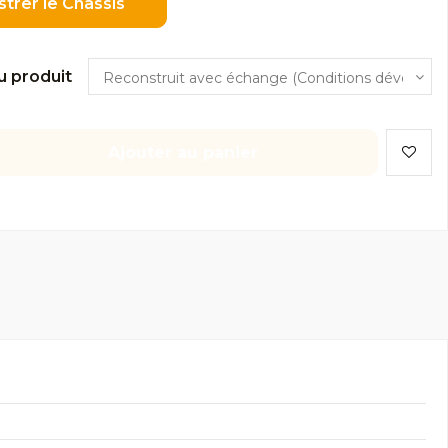
strer le Châssis
u produit
Ajouter au panier